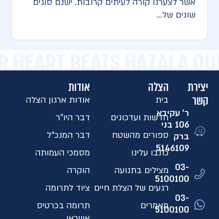
אשר לצערנו קורה לעיתים קרובות. ישנם סוגים
שונים של...
R HEART BEATS HAZALA OU
יצירת
הצלה
אודות
קשר
בית
אודות ארגון הצלה
ר' עקיבא
חדשות ועדכונים
דבר היו"ר
106 בני
ספורים מהשטח
דבר המנכ"ל
ברק
5146109​
כתבו עלינו
מסמכי העמותה
03-
מצילים בתנועה
הוקרה
5100100
רגעים של הצלת חיים
ציוד לתרומה
03-
מאמרים
תרומה בכרטיס
5100100
אשראי