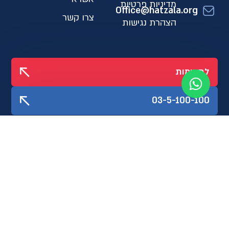
מדיניות פרטיות
Office@hatzala.org
צרו קשר
הצהרת נגישות
לתרומות
03-5-100-100
עקבו אחרינו
גיידסטאר
Created by Akler digital
קופי: נתי קוגלר