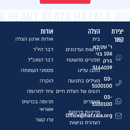
R HEART BEATS HAZALA OU
יצירת
הצלה
אודות
קשר
בית
אודות ארגון הצלה
ר' עקיבא
חדשות ועדכונים
דבר היו"ר
106 בני
ספורים מהשטח
דבר המנכ"ל
ברק
5146109​
כתבו עלינו
מסמכי העמותה
03-
מצילים בתנועה
הוקרה
5100100
רגעים של הצלת חיים
ציוד לתרומה
03-
מאמרים
תרומה בכרטיס
5100100
אשראי
מדיניות פרטיות
Office@hatzala.org
צרו קשר
הצהרת נגישות