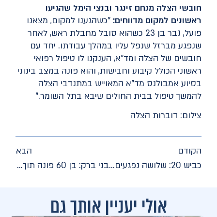
חובשי הצלה מנחם זינגר ובנצי הימל שהגיעו
ראשונים למקום מדווחים:
"כשהגענו למקום, מצאנו
פועל, גבר בן 23 כשהוא סובל מחבלת ראש, לאחר
שנפגע מברזל שנפל עליו במהלך עבודתו. יחד עם
חובשים של הצלה ומד"א, הענקנו לו טיפול רפואי
ראשוני הכולל קיבוע וחבישות, והוא פונה במצב בינוני
בסיוע אמבולנס מד"א המאוייש במתנדבי הצלה
להמשך טיפול בבית החולים שיבא בתל השומר."
צילום: דוברות הצלה
הקודם
הבא
כביש 20: שלושה נפגעים פונו במצב בינוני וקל לאחר שנפגעו בתאונת דרכים
בני ברק: בן 60 פונה תוך כדי החייאה לאחר שהתמוטט ברחוב
אולי יעניין אותך גם