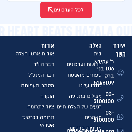
לכל העדכונים
R HEART BEATS HAZALA OU
יצירת
הצלה
אודות
קשר
בית
אודות ארגון הצלה
ר' עקיבא
חדשות ועדכונים
דבר היו"ר
106 בני
ספורים מהשטח
דבר המנכ"ל
ברק
5146109​
כתבו עלינו
מסמכי העמותה
03-
מצילים בתנועה
הוקרה
5100100
רגעים של הצלת חיים
ציוד לתרומה
03-
מאמרים
תרומה בכרטיס
5100100
אשראי
מדיניות פרטיות
Office@hatzala.org