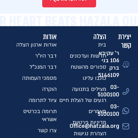
UR HEART BEATS HAZALA O
יצירת
הצלה
אודות
קשר
בית
אודות ארגון הצלה
ר' עקיבא
חדשות ועדכונים
דבר היו"ר
106 בני
ספורים מהשטח
דבר המנכ"ל
ברק
5146109​
כתבו עלינו
מסמכי העמותה
03-
מצילים בתנועה
הוקרה
5100100
רגעים של הצלת חיים
ציוד לתרומה
03-
מאמרים
תרומה בכרטיס
5100100
אשראי
מדיניות פרטיות
Office@hatzala.org
צרו קשר
הצהרת נגישות