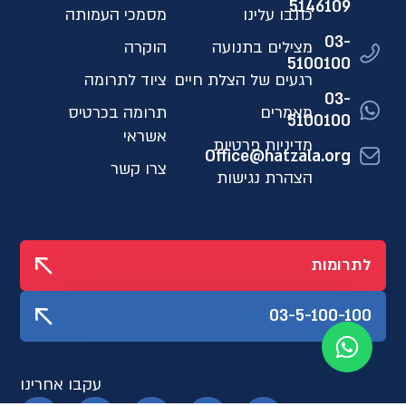
5146109​
כתבו עלינו
מסמכי העמותה
03-
מצילים בתנועה
הוקרה
5100100
רגעים של הצלת חיים
ציוד לתרומה
03-
מאמרים
תרומה בכרטיס
5100100
אשראי
מדיניות פרטיות
Office@hatzala.org
צרו קשר
הצהרת נגישות
לתרומות
03-5-100-100
עקבו אחרינו