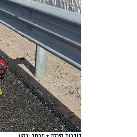
דוברות הצלה • מרחב ירקון