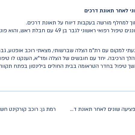
יחד עם חובשים של מד"א, העניקו הכוננים טיפול רפואי ר
 הרכיבה. יחד עם חובשים של הצלה ומד"א, הענקנו לו טיפול 
המשך טיפול בחדר הטראומה בבית החולים בילינסון בפתח תקווה.
כביש 90: שמונה נפגעים פונו במצבי פציעה שונים לאחר תאונת דרכים
רמת גן: רוכב קורקינט חש