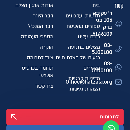
קשר
בית
אודות ארגון הצלה
ר' עקיבא
חדשות ועדכונים
דבר היו"ר
106 בני
ספורים מהשטח
דבר המנכ"ל
ברק
5146109​
כתבו עלינו
מסמכי העמותה
03-
מצילים בתנועה
הוקרה
5100100
רגעים של הצלת חיים
ציוד לתרומה
03-
מאמרים
תרומה בכרטיס
5100100
אשראי
מדיניות פרטיות
Office@hatzala.org
צרו קשר
הצהרת נגישות
לתרומות