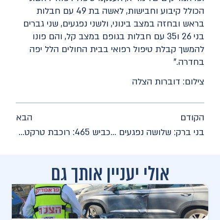
הכולל קיבוע וחבישות, לאשה בת 49 עם חבלות
בראש ובחזה במצב בינוני, ולשני נפגעים, שני גברים
בני 26 ו35 עם חבלות בגופם במצב קל, והם פונו
להמשך קבלת טיפול רפואי בבית החולים הלל יפה
בחדרה."
צילום: דוברות הצלה
הקודם
הבא
בני ברק: שלושה נפגעים פונו הלילה במצב בינוני וקל לאחר שנפגעו בתאונת דרכים
כביש 465: רוכבת טרקטורון פונתה במצב בינוני לאחר שהתהפכה במהלך הרכיבה
אולי יעניין אותך גם