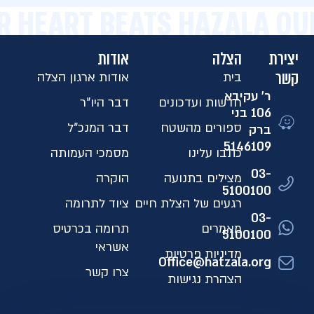
R HEART BEATS HAZALA OU
יצירת
הצלה
אודות
קשר
בית
אודות ארגון הצלה
ר' עקיבא
חדשות ועדכונים
דבר היו"ר
106 בני
ספורים מהשטח
דבר המנכ"ל
ברק
5146109​
כתבו עלינו
מסמכי העמותה
03-
מצילים בתנועה
הוקרה
5100100
רגעים של הצלת חיים
ציוד לתרומה
03-
מאמרים
תרומה בכרטיס
5100100
אשראי
מדיניות פרטיות
Office@hatzala.org
צרו קשר
הצהרת נגישות