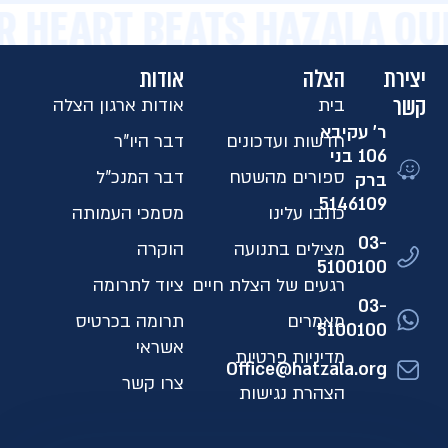
R HEART BEATS HAZALA OU
יצירת
הצלה
אודות
קשר
בית
אודות ארגון הצלה
ר' עקיבא
חדשות ועדכונים
דבר היו"ר
106 בני
ספורים מהשטח
דבר המנכ"ל
ברק
5146109​
כתבו עלינו
מסמכי העמותה
03-
מצילים בתנועה
הוקרה
5100100
רגעים של הצלת חיים
ציוד לתרומה
03-
מאמרים
תרומה בכרטיס
5100100
אשראי
מדיניות פרטיות
Office@hatzala.org
צרו קשר
הצהרת נגישות