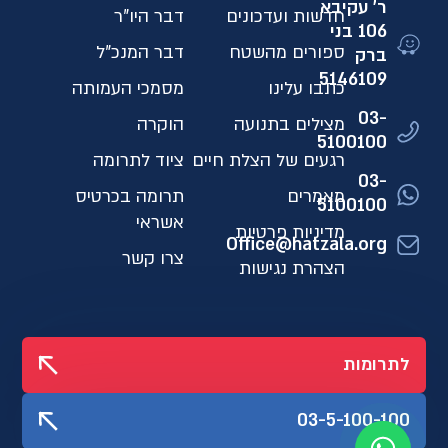
ר' עקיבא
חדשות ועדכונים
דבר היו"ר
106 בני
ספורים מהשטח
דבר המנכ"ל
ברק
5146109​
כתבו עלינו
מסמכי העמותה
03-
מצילים בתנועה
הוקרה
5100100
רגעים של הצלת חיים
ציוד לתרומה
03-
מאמרים
תרומה בכרטיס
5100100
אשראי
מדיניות פרטיות
Office@hatzala.org
צרו קשר
הצהרת נגישות
לתרומות
03-5-100-100