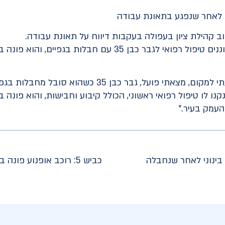
וב קהילת ציון בעפולה בעקבות דיווח על תאונת עבודה.
יחד עם חובשים של מד"א, העניקו הכוננים טיפול רפואי לגבר כבן 5
חובש הצלה עידן ידעי מדווח: "כשהגעתי למקום, מצאתי פו
ו לו טיפול רפואי ראשוני, הכולל קיבוע וחבישות, והוא פונה 
עמק בעיר."
בינוני לאחר שנחבלה
כביש 5: רוכב אופנוע פונה במצב בינוני-קשה לאחר תאונת דרכים