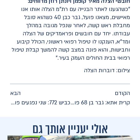
חובשי הצלה מאיר קופמן ויונתן רוזן מדווחים:
"כשהגענו לאתר הבנייה עם רת"מ הצלה אותו אנו
מאיישים, מצאנו פועל, גבר כבן 40 כשהוא סובל
מחבלת ראש קשה, לאחר שנפל מגובה במהלך
עבודתו. יחד עם חובשים ופראמדיקים של הצלה
ומד"א, הענקנו לו טיפול רפואי ראשוני, הכולל קיבוע
וחבישות, והוא פונה במצב קשה להמשך קבלת טיפול
רפואי בבית החולים העמק בעיר."
צילום: דוברות הצלה
הקודם
הבא
קרית אתא: גבר בן 68 פונה עם דופק בתום פעולות החייאה לאחר שהתמוטט בקאנטרי
כביש 772: שני נפגעים פונו במצב בינוני לאחר שנפגעו בתאונת דרכים
אולי יעניין אותך גם