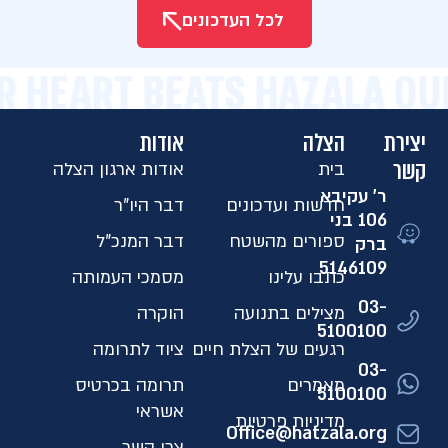
לכל העדכונים
R HEART BEATS HAZALA OU
יצירת
הצלה
אודות
קשר
בית
אודות ארגון הצלה
ר' עקיבא
חדשות ועדכונים
דבר היו"ר
106 בני
ספורים מהשטח
דבר המנכ"ל
ברק
5146109​
כתבו עלינו
מסמכי העמותה
03-
מצילים בתנועה
הוקרה
5100100
רגעים של הצלת חיים
ציוד לתרומה
03-
מאמרים
תרומה בכרטיס
5100100
אשראי
מדיניות פרטיות
Office@hatzala.org
צרו קשר