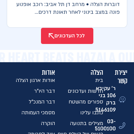
דוברות הצלה • מרחב דן תל אביב: רוכב אופנוע
פונה במצב בינוני לאחר תאונת דרכים...
לכל העדכונים
UR HEART BEATS HAZALA OU
יצירת
הצלה
אודות
קשר
בית
אודות ארגון הצלה
ר' עקיבא
חדשות ועדכונים
דבר היו"ר
106 בני
ספורים מהשטח
דבר המנכ"ל
ברק
5146109​
כתבו עלינו
מסמכי העמותה
03-
מצילים בתנועה
הוקרה
5100100