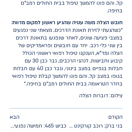
קל, והם פונו להמשך טיפול בבית החולים רמב"ם
בחיפה.
חובש הצלה משה עטיה שהגיע ראשון למקום מדווח:
"כשהגעתי לזירת תאונת הדרכים, מצאתי שני נפגעים
במצבי פציעה שונים, לאחר שנפגעו בתאונת דרכים
בין שני כלי רכב. יחד עם חובשים ופראמדיקים של
הצלה ומד"א, הענקנו טיפול רפואי ראשוני הכולל
קיבוע וחבישות, לנהגי הרכבים, גבר כבן 30 עם
חבלות בגפיים במצב בינוני, וגבר כבן 40 עם חבלות
בגופו במצב קל, והם פונו להמשך קבלת טיפול רפואי
בחדר הטראומה בבית החולים רמב"ם בחיפה."
צילום: דוברות הצלה
הקודם
הבא
בני ברק: רוכב קורקינט חשמלי פונה במצב בינוני לאחר שנפגע מאוטובוס
כביש 465: חמישה נפגעים פונו במצב בינוני וקל לאחר תאונת דרכים