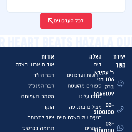
לכל העדכונים
R HEART BEATS HAZALA OU
יצירת
הצלה
אודות
קשר
בית
אודות ארגון הצלה
ר' עקיבא
חדשות ועדכונים
דבר היו"ר
106 בני
ספורים מהשטח
דבר המנכ"ל
ברק
5146109​
כתבו עלינו
מסמכי העמותה
03-
מצילים בתנועה
הוקרה
5100100
רגעים של הצלת חיים
ציוד לתרומה
03-
מאמרים
תרומה בכרטיס
5100100