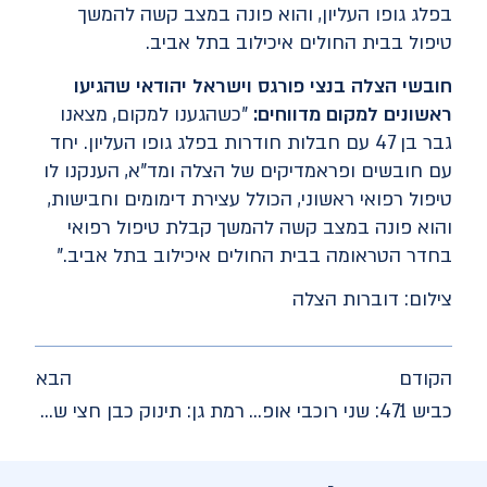
בפלג גופו העליון, והוא פונה במצב קשה להמשך
טיפול בבית החולים איכילוב בתל אביב.
חובשי הצלה בנצי פורגס וישראל יהודאי שהגיעו
ראשונים למקום מדווחים:
"כשהגענו למקום, מצאנו
גבר בן 47 עם חבלות חודרות בפלג גופו העליון. יחד
עם חובשים ופראמדיקים של הצלה ומד"א, הענקנו לו
טיפול רפואי ראשוני, הכולל עצירת דימומים וחבישות,
והוא פונה במצב קשה להמשך קבלת טיפול רפואי
בחדר הטראומה בבית החולים איכילוב בתל אביב."
צילום: דוברות הצלה
הקודם
הבא
כביש 471: שני רוכבי אופנוע פונו במצב קשה ובינוני לאחר שנפגעו בתאונת דרכים
רמת גן: תינוק כבן חצי שנה פונה במצב אנוש לאחר שאיבד הכרה