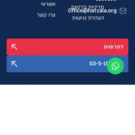
אשראי
מדיניות פרטיות
Office@hatzala.org
צרו קשר
הצהרת נגישות
לתרומות
03-5-100-100
עקבו אחרינו
גיידסטאר
Created by Akler digital
קופי: נתי קוגלר