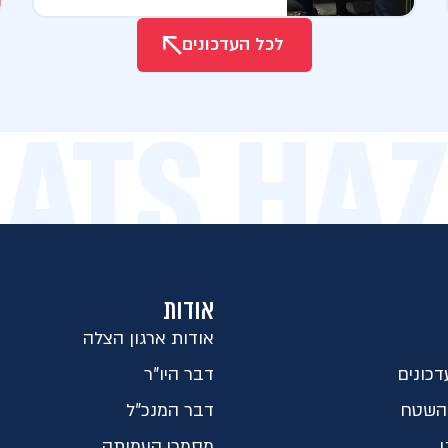
לכל העדכונים
BEATS H
אודות
אודות ארגון הצלה
כונים
דבר היו"ר
השטח
דבר המנכ"ל
ו
מסמכי העמותה