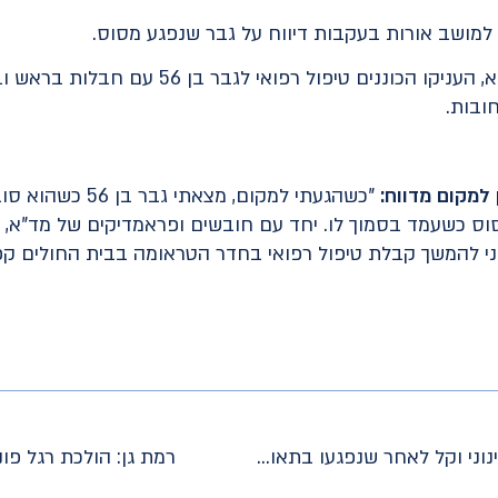
 למושב אורות בעקבות דיווח על גבר שנפגע מסוס.
יחד עם חובשים ופראמדיקים של מד"א, העניקו הכונני
ובות.
למקום מדווח:
"כשהגעתי למקום, מצ
כשעמד בסמוך לו. יחד עם חובשים ופראמדיקים של מד"א, הענק
וני להמשך קבלת טיפול רפואי בחדר הטראומה בבית החולים קפ
כביש 2: ארבעה נפגעים פונו במצב בינוני וקל לאחר שנפגעו בתאונת דרכים
רמת גן: הולכת רגל פו