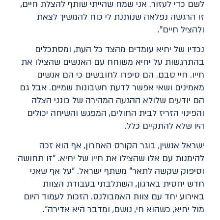
לשם כדי לעזור. אני שמח שהייתי שותף להצלת חיים,
זו הרגשה נפלאה שנותנת לי כוח להמשיך לצאת
ולהציל חיים".
נכדיו של יחיא עומדים מהצד כל העת, ומסתכלים
בהתרגשות על יחיא משוחח עם האנשים שהצילו את
חייו. חיי סבם. הם סיפרו לחובשים כי הם אנשים
מאמינים ושאי אפשר לדעת חשבונות שמיים. אבל גם
הם יודעים שלולא ההגעה המהירה של כונני הצלה
והפינוי הזריז לבית החולים, המפגש והשיחה יכולים
היו שלא להתקיים כלל.
ישראל אנשין, בוגר הקורס האחרון, אף הוא זכה
להימנות עם אלו שהצילו את חייו של יחיא. "זו תחושה
וסיפוק שקשה לתאר" משתף ישראל. "על אף שאני
חדש יחסית בארגון, השתלבתי בעבודת הצוות
באירוע יחד עם צוות האמבולנס. הזכות לעמוד היום
מול יחיא, כשהוא חי, נושם, ומדבר היא אדירה".