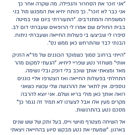
"אני זוכר את הסחרור והנפילה. מה שקרה אחר כך
אני כבר לא זוכר". כך פותח יחיא את המפגש מול בני
המשפחה והמתנדבים. "התעוררתי ביום שני במיטה
בבית החולים שם אמרו לי הרופאים שעברתי דום לב.
סיפרו לי שביצעו בי פעולות החייאה ושעברתי ניתוח.
הבנתי לבד שהתרחש כאן ממש נס".
"הייתי ברחוב סמוך כשמוקד הכוננים של מד"א הזניק
אותי" משחזר נטע שפריי ליחיא. "הגעתי למקום מהר
מאד ומצאתי אותך שוכב בלי דופק ובלי נשימה.
התחלתי בפעולות החייאה ואז הצטרפו אליי כוננים
נוספים. אין לתאר את ההרגשה שלי עכשיו כשאני
רואה אותך כאן מולי בריא ושלם. אני יוצא להרבה
מקרים מעין אלו אבל לצערנו לא תמיד זה נגמר כך"
מסכם נטע בהתרגשות.
אל השיחה מצטרף מוישי וייס, בעל ותק של שש שנים
בארגון. "שמעתי את נטע מבקש סיוע בהחייאה ויצאתי