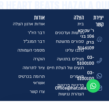
R HEART BEATS HAZALA OU
יצירת
הצלה
אודות
קשר
בית
אודות ארגון הצלה
ר' עקיבא
חדשות ועדכונים
דבר היו"ר
106 בני
ספורים מהשטח
דבר המנכ"ל
ברק
5146109​
כתבו עלינו
מסמכי העמותה
03-
מצילים בתנועה
הוקרה
5100100
רגעים של הצלת חיים
ציוד לתרומה
03-
מאמרים
תרומה בכרטיס
5100100
אשראי
מדיניות פרטיות
Office@hatzala.org
צרו קשר
הצהרת נגישות