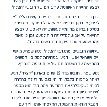
הכוננים. במקביל הוא הדריך טלפונית את הבן כיצד
לבצע החייאה ראשונית עד בואם של חובשי "הצלה".
הבן רוני שיתף מתחושותיו ברגעים הקשים הללו. "אין
לי ידע או רקע בטיפול רפואי אבל המוקדן הסביר לי
בטלפון בדיוק מה עליי לעשות. זה לא פשוט לבצע
החייאה על אבא. למזלי זה היה למעט זמן כי מאוד
מהר שמעתי את דפיקות החובשים בדלת".
שלושה חובשים, מתנדבי "הצלה", נטע שפריי, מוישי
וייס וישראל אנשין הגיעו במהירות למקום, והמשיכו
בהחייאה עד הצטרפותם של צוות טיפול הנמרץ.
נטע שפריי, חובש מזה 12 שנים בארגון "הצלה", הגיע
לאחר 2 דקות בלבד. "הייתי בנסיעה רגילה בחזרה
לביתי כשקיבלתי את ההודעה מהמוקד" הוא מספר.
"שיניתי כיוון בזריזות למקום. כשהגעתי, ראיתי את בנו
של יחיא מבצע החייאה כשהטלפון הנייד מונח לצידו
ומקבל הוראות מהמוקד. החלפתי אותו ויחד עם