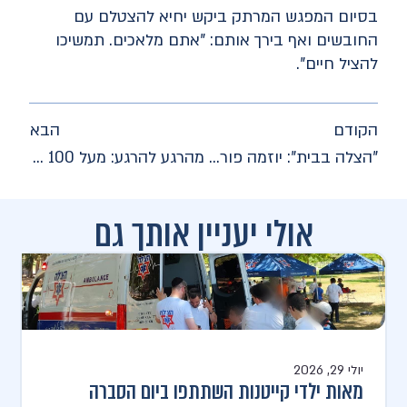
בסיום המפגש המרתק ביקש יחיא להצטלם עם
החובשים ואף בירך אותם: "אתם מלאכים. תמשיכו
להציל חיים".
הקודם
הבא
"הצלה בבית": יוזמה פורצת דרך של הצלה להכשרת הורים להתמודדות עם מצבי חירום
מהרגע להרגע: מעל 100 מנות דם במבצע התרמה של הצלה
אולי יעניין אותך גם
יולי 29, 2026
מאות ילדי קייטנות השתתפו ביום הסברה