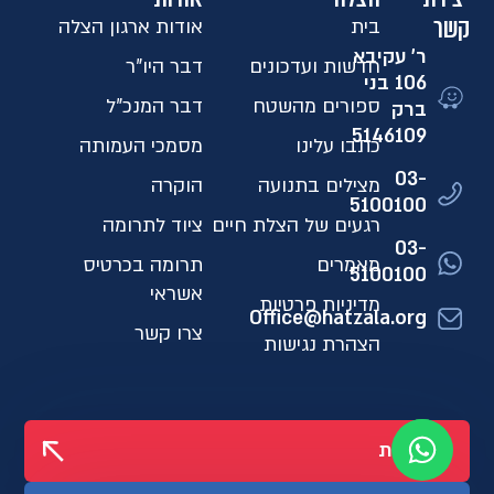
קשר
בית
אודות ארגון הצלה
ר' עקיבא
חדשות ועדכונים
דבר היו"ר
106 בני
ספורים מהשטח
דבר המנכ"ל
ברק
5146109​
כתבו עלינו
מסמכי העמותה
03-
מצילים בתנועה
הוקרה
5100100
רגעים של הצלת חיים
ציוד לתרומה
03-
מאמרים
תרומה בכרטיס
5100100
אשראי
מדיניות פרטיות
Office@hatzala.org
צרו קשר
הצהרת נגישות
לתרומות