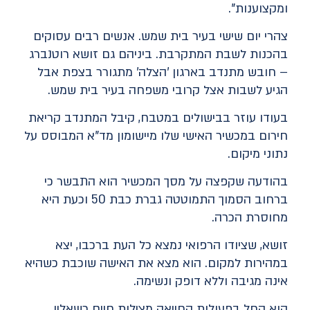
ומקצוענות".
צהרי יום שישי בעיר בית שמש. אנשים רבים עסוקים
בהכנות לשבת המתקרבת. ביניהם גם זושא רוטנברג
– חובש מתנדב בארגון 'הצלה' מתגורר בצפת אבל
הגיע לשבות אצל קרובי משפחה בעיר בית שמש.
בעודו עוזר בבישולים במטבח, קיבל המתנדב קריאת
חירום במכשיר האישי שלו מיישומון מד"א המבוסס על
נתוני מיקום.
בהודעה שקפצה על מסך המכשיר הוא התבשר כי
ברחוב הסמוך התמוטטה גברת כבת 50 וכעת היא
מחוסרת הכרה.
זושא, שציודו הרפואי נמצא כל העת ברכבו, יצא
במהירות למקום. הוא מצא את האישה שוכבת כשהיא
אינה מגיבה וללא דופק ונשימה.
הוא החל בפעולות החייאה מצילות חיים כשאליו