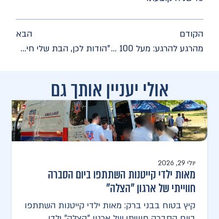
הקודם
הבא
מהרגע להרגע: מעל 100 מנות דם במבצע התרמה של הצלה
"הודות לכן, הבת שלי חיה היום": רגע מרגש באירוע הוקרה לנשות כונני הלילה של 'הצלה'
אולי יעניין אותך גם
יולי 29, 2026
מאות ילדי קייטנות השתתפו ביום הסברה
חווייתי של ארגון "הצלה"
קיץ בטוח בבני ברק: מאות ילדי קייטנות השתתפו
ביום הסברה חווייתי של ארגון "הצלה" ילדי...