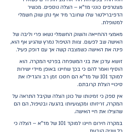
מצטרפים כונני מד"א – הצלה נוספים. מכשיר
הדפיברילטור שלו שחובר מיד אף נתן שוק חשמלי
למטופלת.
מאמצי ההחייאה והשוק החשמלי נשאו פרי וליבה של
האישה שב לפעום. צוות הטיפול נמרץ שהגיע אף הוא,
פינה את האישה כשמצבה קשה אך עם דופק פעיל.
זושא עדכן את בני המשפחה בפרטי המקרה. הוא
הוסיף ואמר להם כי בכך שחייגו באופן מיידי ישירות
למוקד 101 של מד"א הם חסכו זמן רב והגדילו את
סיכויי הצלת קרובתם.
אין ספק כי זמינותו של כונן הצלה שקיבל התראה על
המקרה, זריזותו ומקצועיותו בהגעה ובטיפול, הם הם
שהצילו את חיי האישה.
במקרה חירום חייגו למוקד 101 של מד"א – הצלה כי
כל שניה קובעת.