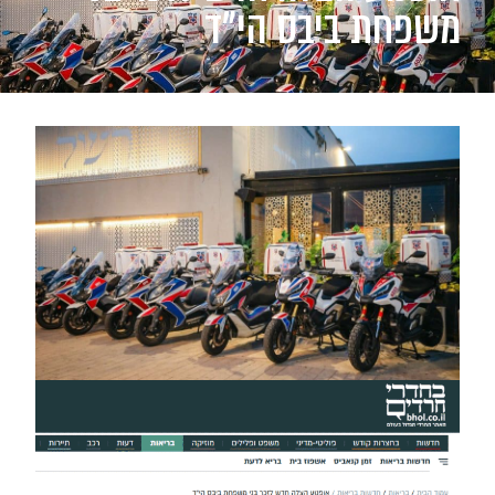
משפחת ביבס הי"ד