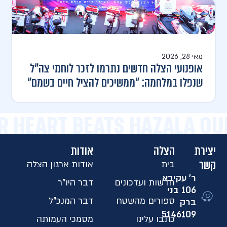
מאי 28, 2026
אופנועי הצלה חדשים נתרמו לזכר לוחמי צה"ל
שנפלו במלחמה: "ממשיכים להציל חיים בשמם"
R HEART BEATS HAZALA OU
יצירת
הצלה
אודות
קשר
בית
אודות ארגון הצלה
ר' עקיבא
חדשות ועדכונים
דבר היו"ר
106 בני
ספורים מהשטח
דבר המנכ"ל
ברק
5146109​
כתבו עלינו
מסמכי העמותה