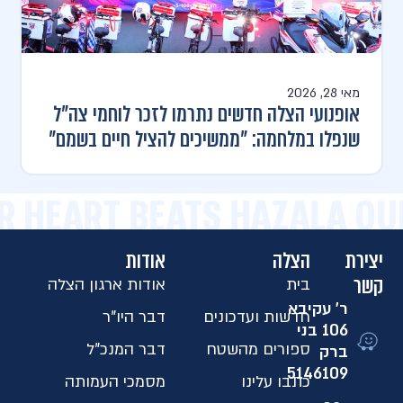
מאי 28, 2026
אופנועי הצלה חדשים נתרמו לזכר לוחמי צה"ל
שנפלו במלחמה: "ממשיכים להציל חיים בשמם"
R HEART BEATS HAZALA OU
יצירת
הצלה
אודות
קשר
בית
אודות ארגון הצלה
ר' עקיבא
חדשות ועדכונים
דבר היו"ר
106 בני
ספורים מהשטח
דבר המנכ"ל
ברק
5146109​
כתבו עלינו
מסמכי העמותה