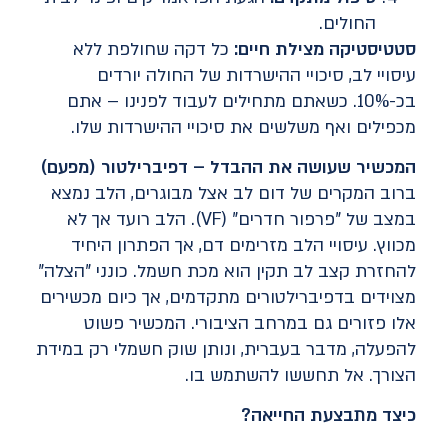
החולים.
סטטיסטיקה מצילת חיים
:
כל דקה שחולפת ללא
עיסויי לב, סיכויי ההישרדות של החולה יורדים
בכ-10%. כשאתם מתחילים לעבוד לפנינו – אתם
מכפילים ואף משלשים את סיכויי ההישרדות שלו.
המכשיר שעושה את ההבדל
–
דפיברילטור (מפעם)
ברוב המקרים של דום לב אצל מבוגרים, הלב נמצא
במצב של "פרפור חדרים" (VF). הלב רועד אך לא
מכווץ. עיסויי הלב מזרימים דם, אך הפתרון היחיד
להחזרת קצב לב תקין הוא מכת חשמל. כונני "הצלה"
מצוידים בדפיברילטורים מתקדמים, אך כיום מכשירים
אלו פזורים גם במרחב הציבורי. המכשיר פשוט
להפעלה, מדבר בעברית, ונותן שוק חשמלי רק במידת
הצורך. אל תחששו להשתמש בו.
כיצד מתבצעת החייאה
?