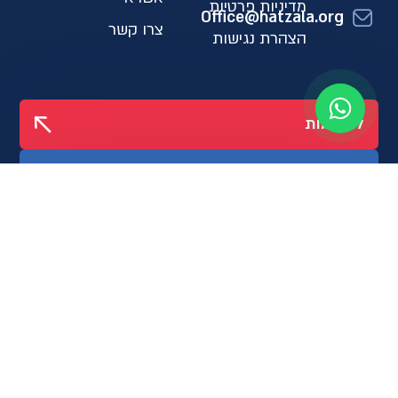
מדיניות פרטיות
Office@hatzala.org
צרו קשר
הצהרת נגישות
לתרומות
03-5-100-100
עקבו אחרינו
גיידסטאר
Created by Akler digital
קופי: נתי קוגלר