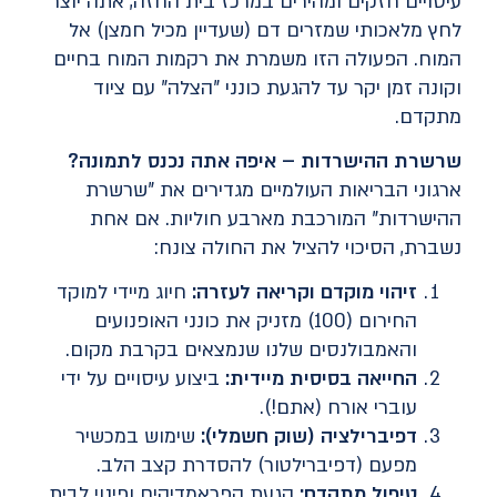
עיסויים חזקים ומהירים במרכז בית החזה, אתה יוצר
לחץ מלאכותי שמזרים דם (שעדיין מכיל חמצן) אל
המוח. הפעולה הזו משמרת את רקמות המוח בחיים
וקונה זמן יקר עד להגעת כונני "הצלה" עם ציוד
מתקדם.
שרשרת ההישרדות – איפה אתה נכנס לתמונה
?
ארגוני הבריאות העולמיים מגדירים את "שרשרת
ההישרדות" המורכבת מארבע חוליות. אם אחת
נשברת, הסיכוי להציל את החולה צונח:
זיהוי מוקדם וקריאה לעזרה
:
חיוג מיידי למוקד
החירום (100) מזניק את כונני האופנועים
והאמבולנסים שלנו שנמצאים בקרבת מקום.
החייאה בסיסית מיידית
:
ביצוע עיסויים על ידי
עוברי אורח (אתם!).
דפיברילציה (שוק חשמלי)
:
שימוש במכשיר
מפעם (דפיברילטור) להסדרת קצב הלב.
טיפול מתקדם
:
הגעת הפראמדיקים ופינוי לבית