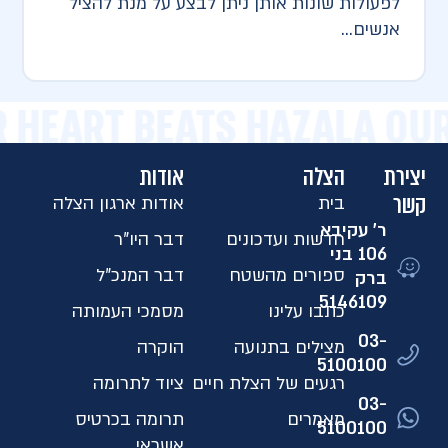
לפעולות שונות אותן ניתן לבצע על מנת להציל
אנשים...
R HEART BEATS HAZALA OU
יצירת
הצלה
אודות
קשר
בית
אודות ארגון הצלה
ר' עקיבא
חדשות ועדכונים
דבר היו"ר
106 בני
ספורים מהשטח
דבר המנכ"ל
ברק
5146109​
כתבו עלינו
מסמכי העמותה
03-
מצילים בתנועה
הוקרה
5100100
רגעים של הצלת חיים
ציוד לתרומה
03-
מאמרים
תרומה בכרטיס
5100100
אשראי