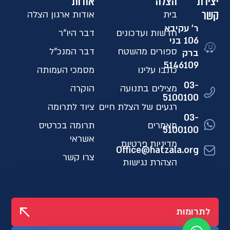
יצירת
הצלה
אודות
קשר
בית
אודות ארגון הצלה
ר' עקיבא
חדשות ועדכונים
דבר היו"ר
106 בני
ספורים מהשטח
דבר המנכ"ל
ברק
5146109​
כתבו עלינו
מסמכי העמותה
03-
מצילים בתנועה
הוקרה
5100100
רגעים של הצלת חיים
ציוד לתרומה
03-
מאמרים
תרומה בכרטיס
5100100
אשראי
מדיניות פרטיות
Office@hatzala.org
צרו קשר
הצהרת נגישות
לתרומות