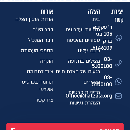
יצירת
הצלה
אודות
קשר
בית
אודות ארגון הצלה
ר' עקיבא
חדשות ועדכונים
דבר היו"ר
106 בני
ספורים מהשטח
דבר המנכ"ל
ברק
5146109​
כתבו עלינו
מסמכי העמותה
03-
מצילים בתנועה
הוקרה
5100100
רגעים של הצלת חיים
ציוד לתרומה
03-
מאמרים
תרומה בכרטיס
5100100
אשראי
מדיניות פרטיות
Office@hatzala.org
צרו קשר
הצהרת נגישות