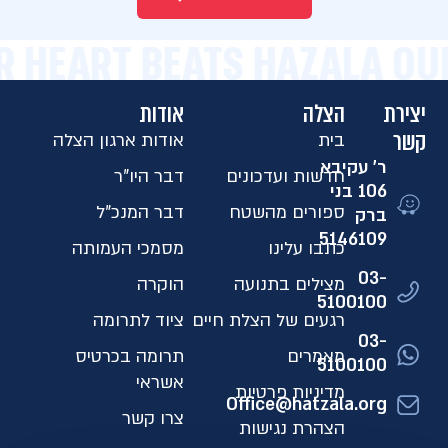
R HEART BEATS HAZALA OU
יצירת
הצלה
אודות
קשר
בית
אודות ארגון הצלה
ר' עקיבא
חדשות ועדכונים
דבר היו"ר
106 בני
ספורים מהשטח
דבר המנכ"ל
ברק
5146109​
כתבו עלינו
מסמכי העמותה
03-
מצילים בתנועה
הוקרה
5100100
רגעים של הצלת חיים
ציוד לתרומה
03-
מאמרים
תרומה בכרטיס
5100100
אשראי
מדיניות פרטיות
Office@hatzala.org
צרו קשר
הצהרת נגישות