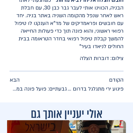
חובש הצלה אליהו לביא מדווח:
"כשהגעתי לאתר
הבניה, הכווינו אותי לעבר גבר כבן 30, עם חבלת
ראש לאחר שנפל מהקומה השניה באתר בניה. יחד
עם חובשים ופראמדיקים של מד"א הענקנו לו טיפול
רפואי ראשוני, והוא פונה תוך כדי פעולות החייאה
להמשך קבלת טיפול רפואי בחדר הטראומה בבית
החולים לניאדו בעיר"
צילום: דוברות הצלה
הקודם
הבא
פיגוע ירי מתגלגל בדרום השרון
גבעתיים: פועל פונה במצב בינוני לאחר שנפל מסולם
אולי יעניין אותך גם