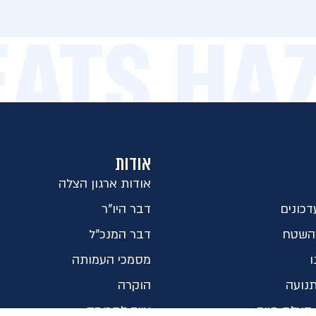
BEATS H
אודות
אודות ארגון הצלה
כונים
דבר היו"ר
השטח
דבר המנכ"ל
ו
מסמכי העמותה
נועה
הוקרה
הצלת חיים
ציוד לתרומה