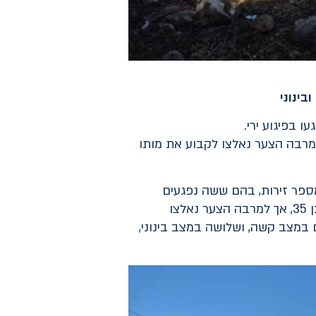
 בפיגוע ירי.
אמדיקים של מד"א ביצעו הכוננים פעולות החייאה מתקדמות בגבר כבן 35, אך למרבה הצער נאלצו לקבוע את מותו
פר זירות, בהם ששה נפגעים
במצבי פציעה שונים. יחד עם חובשים ופראמדיקים של הצלה ומד"א ביצענו פעולות החייאה בגבר כבן 35, אך למרבה הצער נאלצו
 במצב קשה, ושלושה במצב בינוני,